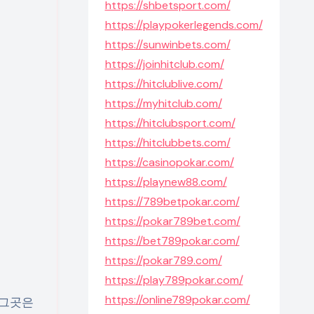
https://shbetsport.com/
https://playpokerlegends.com/
https://sunwinbets.com/
https://joinhitclub.com/
https://hitclublive.com/
https://myhitclub.com/
https://hitclubsport.com/
https://hitclubbets.com/
https://casinopokar.com/
https://playnew88.com/
https://789betpokar.com/
https://pokar789bet.com/
https://bet789pokar.com/
https://pokar789.com/
https://play789pokar.com/
https://online789pokar.com/
 그곳은