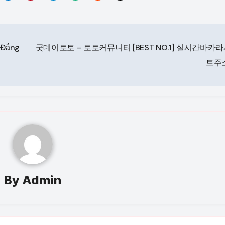
 Đẳng
굿데이토토 – 토토커뮤니티 [BEST NO.1] 실시간바카
트주
By
Admin