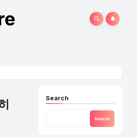
re
Search
히
Search