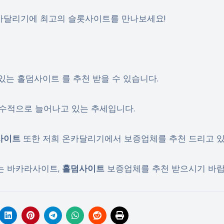
온카달리기에 최고의 슬롯사이트를 만나보세요!
있는 홀덤사이트 를 추천 받을 수 있습니다.
급수적으로 늘어나고 있는 추세입니다.
사이트
또한 저희 온카달리기에서 보증업체를 추천 드리고 있
는 바카라사이트,
홀덤사이트
보증업체를 추천 받으시기 바랍