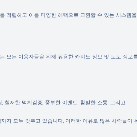
 적립하고 이를 다양한 혜택으로 교환할 수 있는 시스템을
 모든 이용자들을 위해 유용한 카지노 정보 및 토토 정보
 철저한 먹튀검증, 풍부한 이벤트, 활발한 소통, 그리고
까지 모두 갖추고 있습니다. 이러한 이유로 많은 사람들이