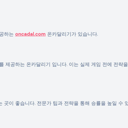
제공하는
oncadal.com
온카달리기가 있습니다.
를 제공하는 온카달리기 입니다. 이는 실제 게임 전에 전략
 곳이 좋습니다. 전문가 팁과 전략을 통해 승률을 높일 수 