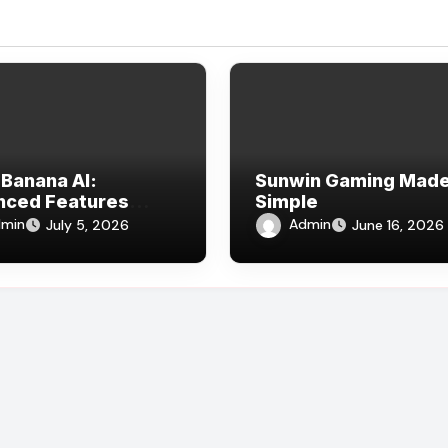
Banana AI:
Sunwin Gaming Mad
nced Features
Simple
ined
min
Admin
July 5, 2026
June 16, 2026